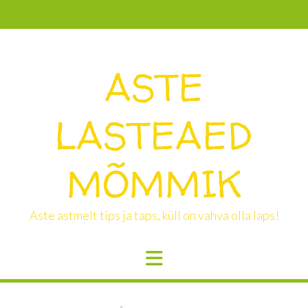
Skip
to
content
ASTE
LASTEAED
MÕMMIK
Aste astmelt tips ja taps, küll on vahva olla laps!