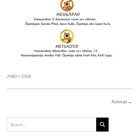
Full
2480 × 3508
size
Post
Rühmad
→
navigation