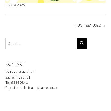
Full
2480 × 2025
size
Post
TUGITEENUSED
→
navigation
KONTAKT
Metsa 2, Aste alevik
Saare mk, 93701
Tel: 5886 0841
E-post: aste.lasteaed@saare.edu.ee