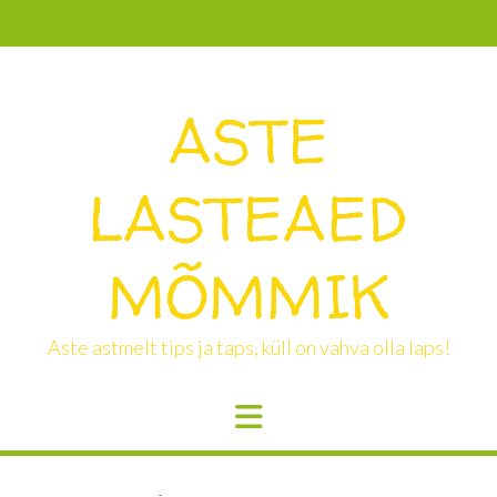
Skip
to
content
ASTE
LASTEAED
MÕMMIK
Aste astmelt tips ja taps, küll on vahva olla laps!